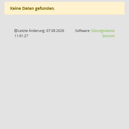
Keine Daten gefunden.
Letzte Änderung: 07.08.2026
Software:
Sitzungsdienst
(Wird in
11:01:27
Session